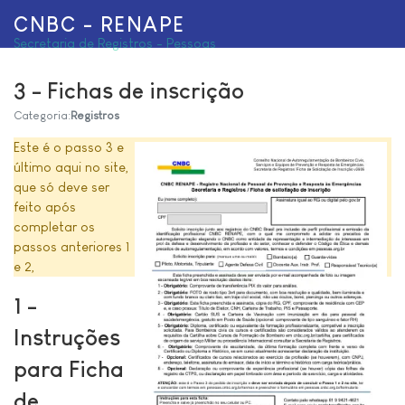
CNBC - RENAPE
Secretaria de Registros - Pessoas
3 - Fichas de inscrição
Categoria:
Registros
Este é o passo 3 e
último aqui no site,
que só deve ser
feito após
completar os
passos anteriores 1
e 2,
1 -
Instruções
para Ficha
de