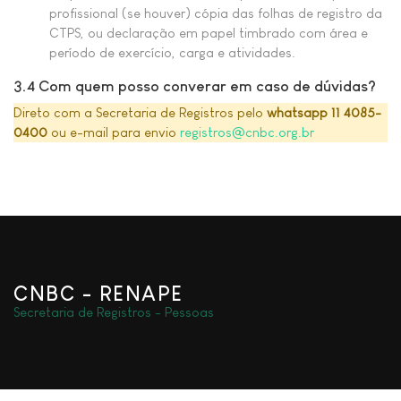
profissional (se houver) cópia das folhas de registro da
CTPS, ou declaração em papel timbrado com área e
período de exercício, carga e atividades.
3.4 Com quem posso converar em caso de dúvidas?
Direto com a Secretaria de Registros pelo
whatsapp 11 4085-
0400
ou e-mail para envio
registros@cnbc.org.br
CNBC - RENAPE
Secretaria de Registros - Pessoas