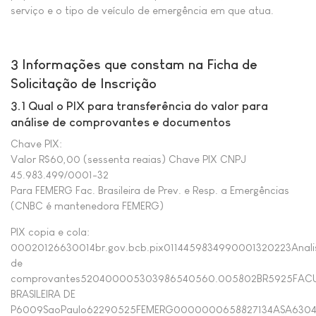
serviço e o tipo de veículo de emergência em que atua.
3 Informações que constam na Ficha de
Solicitação de Inscrição
3.1 Qual o PIX para transferência do valor para
análise de comprovantes e documentos
Chave PIX:
Valor R$60,00 (sessenta reaias) Chave PIX CNPJ
45.983.499/0001-32
Para FEMERG Fac. Brasileira de Prev. e Resp. a Emergências
(CNBC é mantenedora FEMERG)
PIX copia e cola:
00020126630014br.gov.bcb.pix0114459834990001320223Anali
de
comprovantes520400005303986540560.005802BR5925FAC
BRASILEIRA DE
P6009SaoPaulo62290525FEMERG0000000658827134ASA630